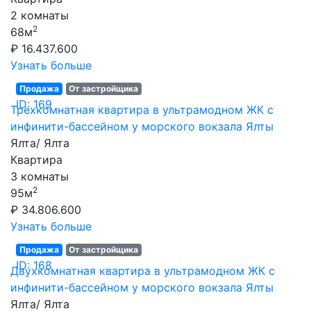
2 комнаты
2
68м
₽ 16.437.600
Узнать больше
Продажа
От застройщика
ID: 169
Трехкомнатная квартира в ультрамодном ЖК с
инфинити-бассейном у морского вокзала Ялты
Ялта/ Ялта
Квартира
3 комнаты
2
95м
₽ 34.806.600
Узнать больше
Продажа
От застройщика
ID: 168
Двухкомнатная квартира в ультрамодном ЖК с
инфинити-бассейном у морского вокзала Ялты
Ялта/ Ялта