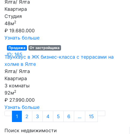
Ялта/ Ялта
Квартира
Студия
2
48м
₽ 19.680.000
Узнать больше
Продажа
От застройщика
ID: 165
Таунхаус в ЖК бизнес-класса с террасами на
холме в Ялте
Ялта/ Ялта
Квартира
3 комнаты
2
92м
₽ 27.990.000
Узнать больше
1
2
3
4
5
6
...
15
Поиск недвижимости