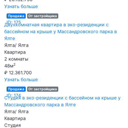
Узнать больше
Продажа
От застройщика
ID: 175
Двухкомнатная квартира в эко-резиденции с
бассейном на крыше у Массандровского парка в
Ялте
Ялта/ Ялта
Квартира
2 комнаты
2
48м
₽ 12.361.700
Узнать больше
Продажа
От застройщика
ID: 174
Студия в эко-резиденции с бассейном на крыше у
Массандровского парка в Ялте
Ялта/ Ялта
Квартира
Студия