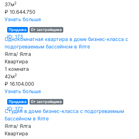
2
37м
₽ 10.644.750
Узнать больше
Продажа
От застройщика
ID: 173
Однокомнатная квартира в доме бизнес-класса с
подогреваемым бассейном в Ялте
Ялта/ Ялта
Квартира
1 комната
2
42м
₽ 16.104.000
Узнать больше
Продажа
От застройщика
ID: 172
Студия в доме бизнес-класса с подогреваемым
бассейном в Ялте
Ялта/ Ялта
Квартира