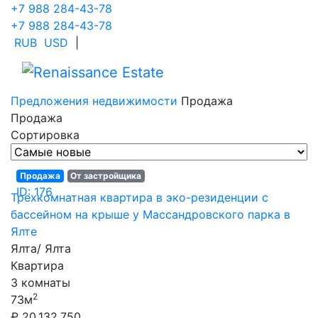
+7 988 284-43-78
+7 988 284-43-78
RUB
USD
|
Предложения недвижимости
Продажа
Продажа
Сортировка
Продажа
От застройщика
ID: 176
Трехкомнатная квартира в эко-резиденции с
бассейном на крыше у Массандровского парка в
Ялте
Ялта/ Ялта
Квартира
3 комнаты
2
73м
₽ 20.132.750