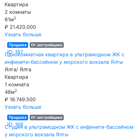
Квартира
2 комнаты
2
61м
₽ 21.420.000
Узнать больше
Продажа
От застройщика
ID: 167
Однокомнатная квартира в ультрамодном ЖК с
инфинити-бассейном у морского вокзала Ялты
Ялта/ Ялта
Квартира
1 комната
2
48м
₽ 18.749.500
Узнать больше
Продажа
От застройщика
ID: 166
Студия в ультрамодном ЖК с инфинити-бассейном
у морского вокзала Ялты