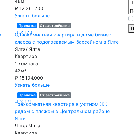
48м
₽ 12.361.700
Узнать больше
Продажа
От застройщика
П
ID: 173
а
Однокомнатная квартира в доме бизнес-
класса с подогреваемым бассейном в Ялте
Ялта/ Ялта
Квартира
1 комната
2
42м
₽ 16.104.000
Узнать больше
Продажа
От застройщика
ID: 171
Трехкомнатная квартира в уютном ЖК
рядом с пляжем в Центральном районе
Ялты
Ялта/ Ялта
Квартира