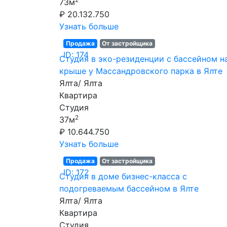
73м
₽ 20.132.750
Узнать больше
Продажа
От застройщика
ID: 174
Студия в эко-резиденции с бассейном н
крыше у Массандровского парка в Ялте
Ялта/ Ялта
Квартира
Студия
2
37м
₽ 10.644.750
Узнать больше
Продажа
От застройщика
ID: 172
Студия в доме бизнес-класса с
подогреваемым бассейном в Ялте
Ялта/ Ялта
Квартира
Студия