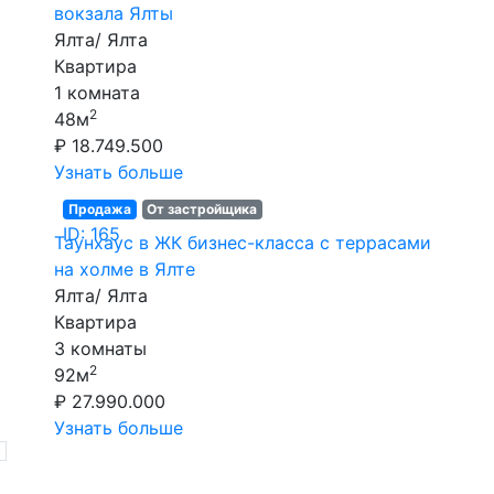
вокзала Ялты
Ялта/ Ялта
Квартира
1 комната
2
48м
₽ 18.749.500
Узнать больше
Продажа
От застройщика
ID: 165
Таунхаус в ЖК бизнес-класса с террасами
на холме в Ялте
Ялта/ Ялта
Квартира
3 комнаты
2
92м
₽ 27.990.000
Узнать больше