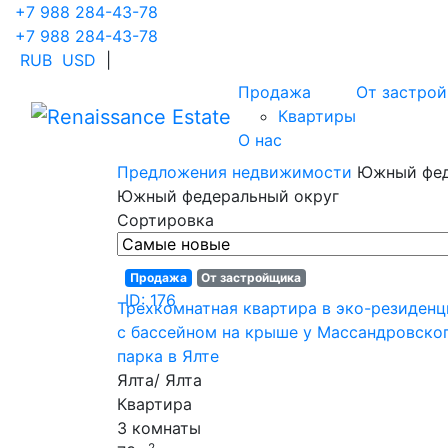
+7 988 284-43-78
+7 988 284-43-78
RUB
USD
|
Продажа
От застро
Квартиры
О нас
Предложения недвижимости
Южный фед
Южный федеральный округ
Сортировка
Продажа
От застройщика
ID: 176
Трехкомнатная квартира в эко-резиден
с бассейном на крыше у Массандровско
парка в Ялте
Ялта/ Ялта
Квартира
3 комнаты
2