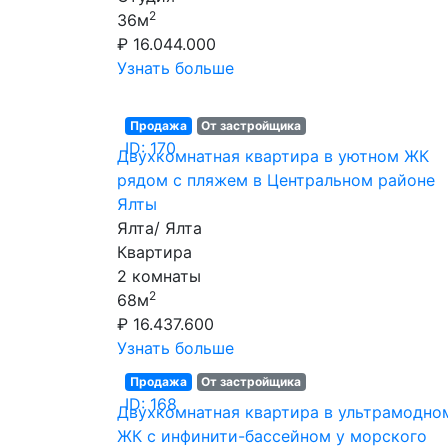
2
36м
₽ 16.044.000
Узнать больше
Продажа
От застройщика
ID: 170
Двухкомнатная квартира в уютном ЖК
рядом с пляжем в Центральном районе
Ялты
Ялта/ Ялта
Квартира
2 комнаты
2
68м
₽ 16.437.600
Узнать больше
Продажа
От застройщика
ID: 168
Двухкомнатная квартира в ультрамодно
ЖК с инфинити-бассейном у морского