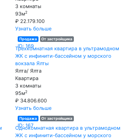
3 комнаты
2
93м
₽ 22.179.100
Узнать больше
Продажа
От застройщика
ID: 169
Трехкомнатная квартира в ультрамодном
ЖК с инфинити-бассейном у морского
вокзала Ялты
Ялта/ Ялта
Квартира
3 комнаты
2
95м
₽ 34.806.600
Узнать больше
Продажа
От застройщика
ID: 167
м
Однокомнатная квартира в ультрамодном
ЖК с инфинити-бассейном у морского