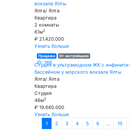
вокзала Ялты
Ялта/ Ялта
Квартира
2 комнаты
2
61м
₽ 21.420.000
Узнать больше
Продажа
От застройщика
ID: 166
Студия в ультрамодном ЖК с инфинити-
бассейном у морского вокзала Ялты
Ялта/ Ялта
Квартира
Студия
2
48м
₽ 19.680.000
Узнать больше
1
2
3
4
5
6
...
15