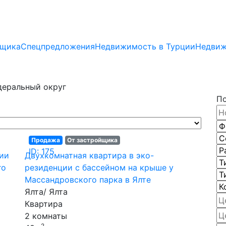
йщика
Спецпредложения
Недвижимость в Турции
Недвиж
еральный округ
П
Продажа
От застройщика
ID: 175
ции
Двухкомнатная квартира в эко-
го
резиденции с бассейном на крыше у
Массандровского парка в Ялте
Ялта/ Ялта
Квартира
2 комнаты
2